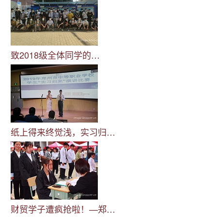
致2018级全体同学的…
纸上得来终觉浅，实习归…
财贸学子遭疯抢啦！—郑…