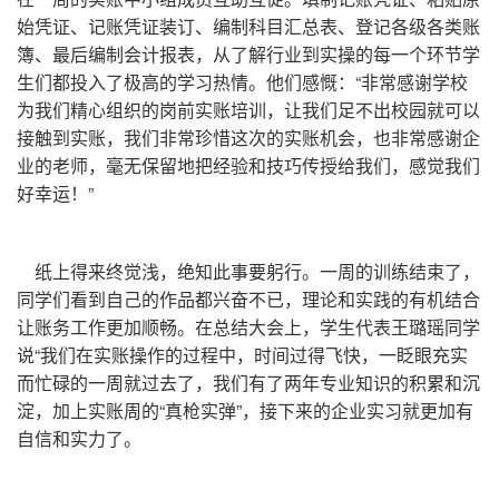
始凭证、记账凭证装订、编制科目汇总表、登记各级各类账
簿、最后编制会计报表，从了解行业到实操的每一个环节学
生们都投入了极高的学习热情。他们感慨：“非常感谢学校
为我们精心组织的岗前实账培训，让我们足不出校园就可以
接触到实账，我们非常珍惜这次的实账机会，也非常感谢企
业的老师，毫无保留地把经验和技巧传授给我们，感觉我们
好幸运！”
纸上得来终觉浅，绝知此事要躬行。一周的训练结束了，
同学们看到自己的作品都兴奋不已，理论和实践的有机结合
让账务工作更加顺畅。在总结大会上，学生代表王璐瑶同学
说“我们在实账操作的过程中，时间过得飞快，一眨眼充实
而忙碌的一周就过去了，我们有了两年专业知识的积累和沉
淀，加上实账周的“真枪实弹”，接下来的企业实习就更加有
自信和实力了。