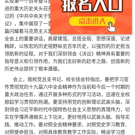
实现第一个百年奋斗目标、向着实现第二个百年奋斗目标迈
进的重大历史关头召开的一次十分重要的会议。全会审议通
过的《中共中央关于党的百年奋斗重大成就和历史经验的决
议》，集中展现了一百年来党的实践探索和理论创造，是一
篇闪耀着马克思主义真理光芒的光辉文献。习近平总书记在
全会上的重要讲话，高屋建瓴、总揽全局、思想深邃、论述
精辟，以恢宏的历史视野纵览百年历史，以强烈的历史担当
领航新的征程，对于我们深刻领会《决议》精神具有重要的
指导意义和引领作用，为我们走好新的赶考之路、创造新的
历史伟业提供了根本遵循。
会上，我校党总支书记、校长徐会铃指出，要把学习宣
传贯彻党的十九届六中全会精神作为当前和今后一个时期的
重大政治任务，通过开展多种形式的学习活动，迅速在全校
掀起学习贯彻的热潮。要坚持用党的创新理论武装头脑，深
刻领会习近平新时代中国特色社会主义思想的真理伟力，切
实在学懂弄通做实上下功夫，更好地用以武装头脑、指导实
践、推动工作。要对照全会精神要求、对照党史学习教育、
对照使命担当、对照具体教育教学工作实际，畅谈学习感