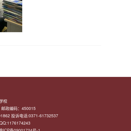
学校
邮政编码：450015
862 投诉电话:0371-61732537
QQ:1176174243
豫ICP备09001724号-1