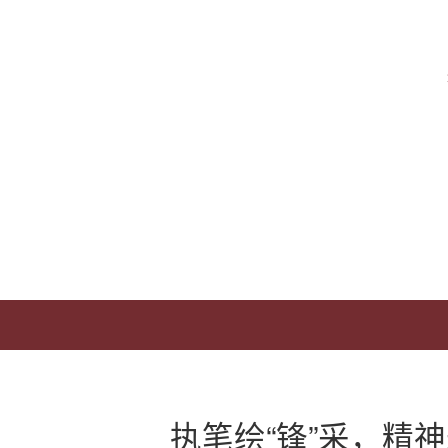
执笔绘“锋”采，精神