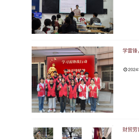
学雷锋
202
财贸劳