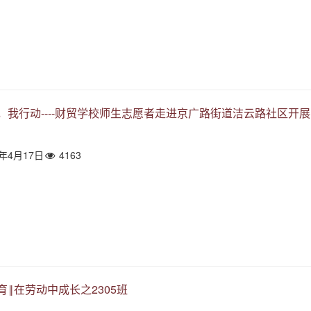
，我行动----财贸学校师生志愿者走进京广路街道洁云路社区开
4年4月17日
4163
育‖在劳动中成长之2305班