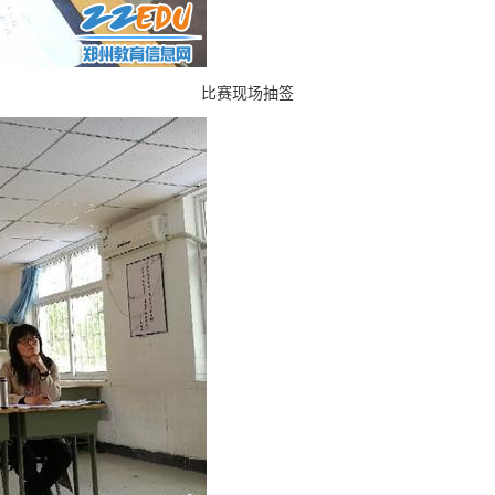
比赛现场抽签