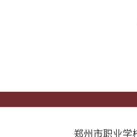
郑州市职业学